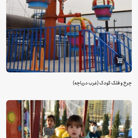
چرخ و فلک کودک (غرب دریاچه)