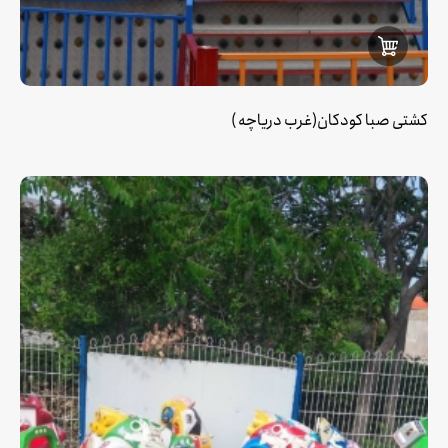
کشتی صبا کودکان(غرب دریاچه )