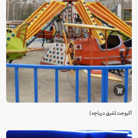
آکروجت (شرق دریاچه )