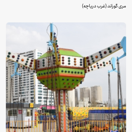
مری گوراند (غرب دریاچه)