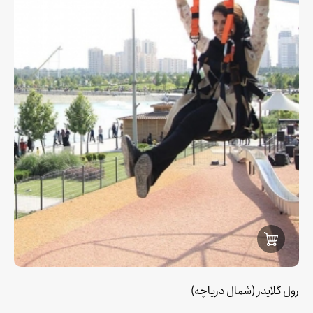
رول گلایدر (شمال دریاچه)