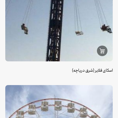
اسکای فلایر (شرق دریاچه)