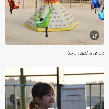
تاب کودک (شرق دریاچه)