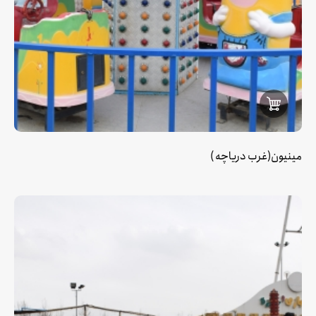
مینیون(غرب دریاچه )