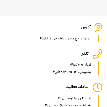
آدرس
ایرانمال ، باغ ماهان ، طبقه جی 3 ، ایلوژنا
تلفن
گویا : 021-24557
پشتیبانی : 021-22829990الی4
ساعات فعالیت
شنبه تا چهارشنبه 10 الی 22
پنجشنبه، جمعه و تعطیلات: 10 الی 22