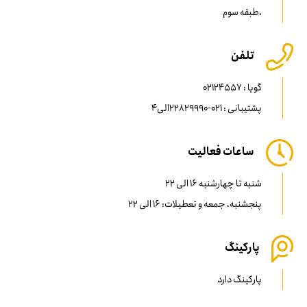
،طبقه سوم
تلفن
گویا : 02124557
پشتیبانی : 021-22829990الی4
ساعات فعالیت
شنبه تا چهارشنبه 16 الی 22
پنجشنبه، جمعه و تعطیلات: 16 الی 22
پارکینگ
پارکینگ دارد