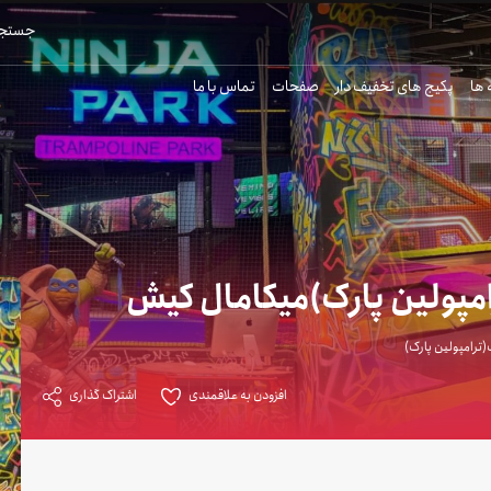
جستجو
 ها
پکیج های تخفیف دار
صفحات
تماس با ما
مپولین پارک)میکامال کیش
(ترامپولین پارک)
افزودن به علاقمندی
اشتراک گذاری