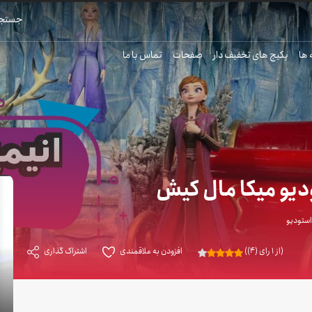
جستجو
 ها
پکیج های تخفیف دار
صفحات
تماس با ما
یو میکا مال کیش
استودیو
(از 1 رای (4))
افزودن به علاقمندی
اشتراک گذاری