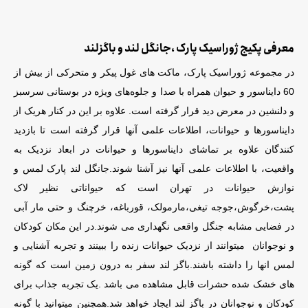
معرفی پکیج ژوراسیک پارک ،جانگل لند و باگزلند
در مجموعه ژوراسیک پارک، ماکت های غول پیکر و متحرکی از بیش از
60 دایناسور و حیوان همراه با صدا و جلوه‌های ویژه در بوستانی سرسبز
و دلنشین در معرض دید قرار گرفته است. علاوه بر این در کنار هریک از
دایناسورها و حیوانات، اطلاعات علمی آنها قرار گرفته است تا بازدید
کنندگان علاوه بر تماشای دایناسورها و حیوانات در ابعاد نزدیک به
واقعیت، با اطلاعات علمی آنها نیز آشنا شوند.
جانگل لند پارک لمس و
نوازش حیوانات در تهران است که حیواناتی نظیر لاک
پشت،خرگوش،جوجه تیغی،مارمولک، قورباغه، خرچنگ و حتی مار آبی
در فضایی مشابه جنگل واقعی نگهداری می شوند.در این مکان کودکان
و نوجوانان میتوانند از نزدیک حیوانات زنده را ببینند و تجربه آشنایی و
لمس انها را داشته باشند.
باگز لند سفر به درون زمین است که گونه
های خشک شده حشرات قابل مشاهده می باشد .یک تجربه جذاب برای
کودکان و نوجوانان در باگز لند ایجاد خواهد شد.همچنین میتوانید با گونه