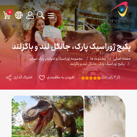
0
پکیج ژوراسیک پارک، جانگل لند و باگزلند
صفحه اصلی
مجموعه ها
مجموعه ژوراسیک و اسپایدر پارک تهران
پکیج ژوراسیک پارک ،جانگل لند و باگزلند
(از 7 رای (5))
افزودن به علاقمندی
اشتراک گذاری