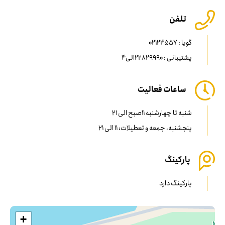
تلفن
گویا : 02124557
پشتیبانی : 22829990الی4
ساعات فعالیت
شنبه تا چهارشنبه 11صبح الی 21
پنجشنبه، جمعه و تعطیلات: 11 الی 21
پارکینگ
پارکینگ دارد
+