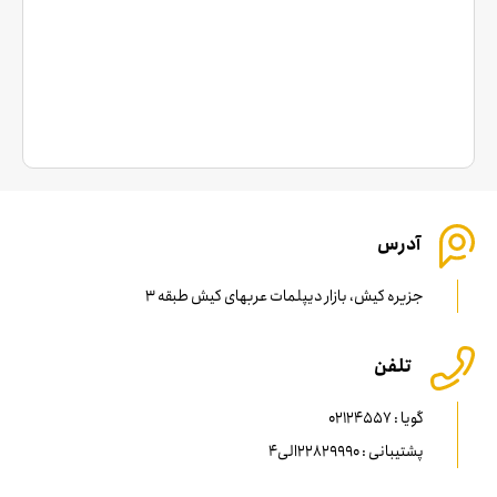
آدرس
جزیره کیش، بازار دیپلمات عربهای کیش طبقه 3
تلفن
گویا : 02124557
پشتیبانی : 22829990الی4