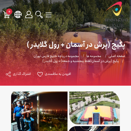
0
پکیج (پرش در آسمان + رول گلایدر )
صفحه اصلی
مجموعه ها
مجموعه دریاچه خلیج فارس تهران
پکیج (پرش در آسمان(فقط پنجشنبه و جمعه) + رول گلایدر )
افزودن به علاقمندی
اشتراک گذاری