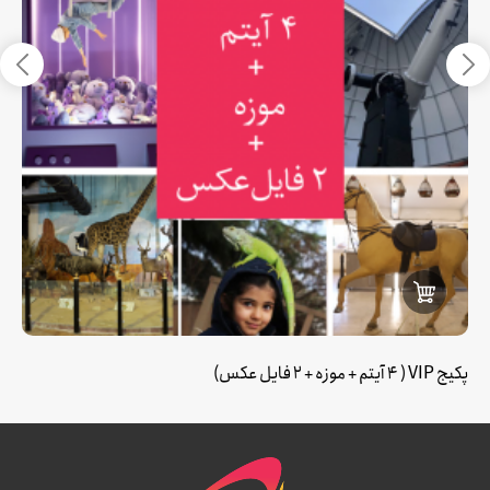
پکیج VIP ( ‫۴ آیتم + موزه + ۲ فایل عکس‫‫)