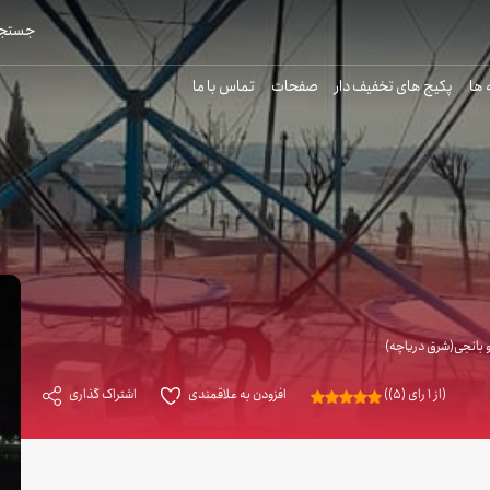
جستجو
 ها
پکیج های تخفیف دار
صفحات
تماس با ما
و بانجی(شرق دریاچه)
(از 1 رای (5))
افزودن به علاقمندی
اشتراک گذاری