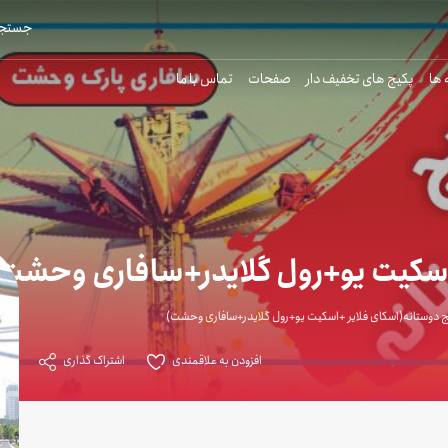
جستجو
 ها
پکیج های تخفیف دار
صفحات
تماس با ما
اسکیت یو+رول گلایدر+سافاری وحشت)
ج دوستانه(اسکای فلایر +اسکیت یو+رول گلایدر+سافاری وحشت)
افزودن به علاقمندی
اشتراک گذاری