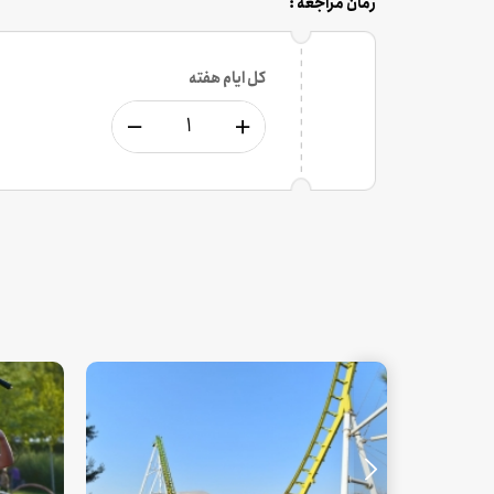
زمان مراجعه :
کل ایام هفته