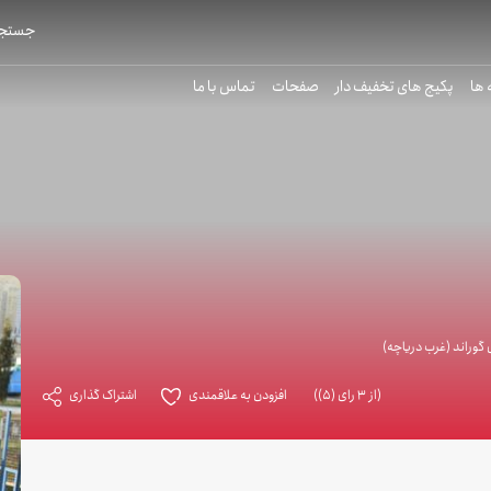
جستجو
 ها
پکیج های تخفیف دار
صفحات
تماس با ما
گوراند (غرب دریاچه)
(از 3 رای (5))
افزودن به علاقمندی
اشتراک گذاری