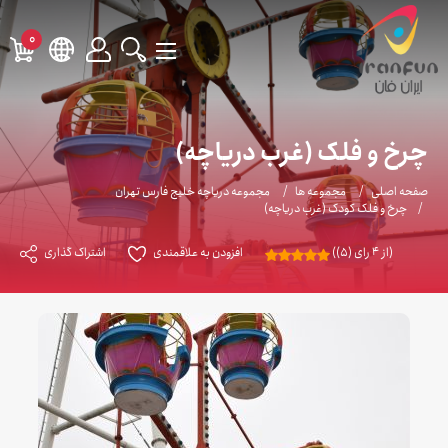
0
چرخ و فلک (غرب دریاچه)
صفحه اصلی
مجموعه ها
مجموعه دریاچه خلیج فارس تهران
چرخ و فلک کودک (غرب دریاچه)
(از 4 رای (5))
افزودن به علاقمندی
اشتراک گذاری