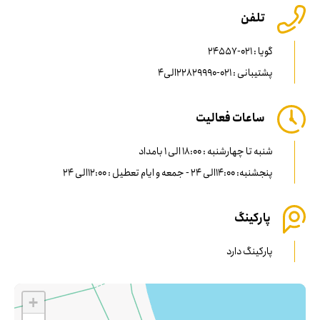
تلفن
گویا : 021-24557
پشتیبانی : 021-22829990الی4
ساعات فعالیت
شنبه تا چهارشنبه : 18:00 الی 1 بامداد
پنجشنبه: 14:00الی 24 - جمعه و ایام تعطیل : 12:00الی 24
پارکینگ
پارکینگ دارد
+