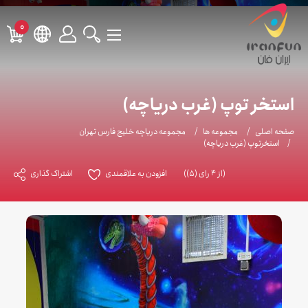
0
استخر توپ (غرب دریاچه)
صفحه اصلی
مجموعه ها
مجموعه دریاچه خلیج فارس تهران
استخرتوپ (غرب دریاچه)
(از 4 رای (5))
افزودن به علاقمندی
اشتراک گذاری