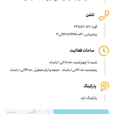
تلفن
گویا : 021-24557
پشتیبانی : 021-22829990الی4
ساعات فعالیت
شنبه تا چهارشنبه : 18:00 الی 1 بامداد
پنجشنبه: 17:00الی 1 بامداد - جمعه و ایام تعطیل : 14:00الی 1 بامداد
پارکینگ
پارکینگ دارد