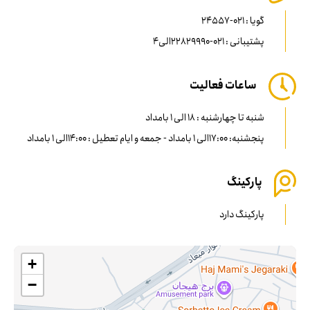
گویا : 021-24557
پشتیبانی : 021-22829990الی4
ساعات فعالیت
شنبه تا چهارشنبه : 18 الی 1 بامداد
پنجشنبه: 17:00الی 1 بامداد - جمعه و ایام تعطیل : 14:00الی 1 بامداد
پارکینگ
پارکینگ دارد
+
−