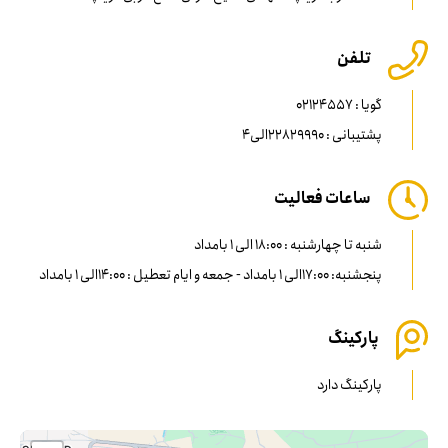
تلفن
گویا : 02124557
پشتیبانی : 22829990الی4
ساعات فعالیت
شنبه تا چهارشنبه : 18:00 الی 1 بامداد
پنجشنبه: 17:00الی 1 بامداد - جمعه و ایام تعطیل : 14:00الی 1 بامداد
پارکینگ
پارکینگ دارد