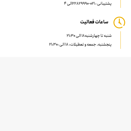
پشتیبانی : 021-22829990الی 4
ساعات فعالیت
شنبه تا چهارشنبه18 الی 21:30
پنجشنبه، جمعه و تعطیلات: 18 الی :21:30
پارکینگ
پارکینگ دارد
+
−