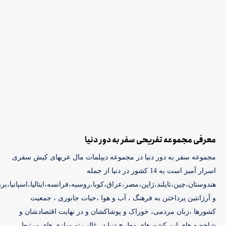
معرفی مجموعه تفریحی سفر به دور دنیا
مجموعه سفر به دور دنیا در مجموعه دیپلمات مال عربهای کیش سفری
اسرار آمیز است به 14 کشور در دنیا از جمله
هندوستان،چین،تایلند،ژاپن،مصر،عراق،کوبا،روسیه،فرانسه،ایتالیا،اسپانیا،برز
و آرژانتین پرداختن به فرهنگ ، آب و هوا ،حیات جانوری ، جمعیت
کشورها ،زبان مردمی، خوراک و پوشاکشان و در نهایت اقتصادشان و
شاخصه های این کشورهای مطرح دنیا در غالب تم سازی های مرتبط