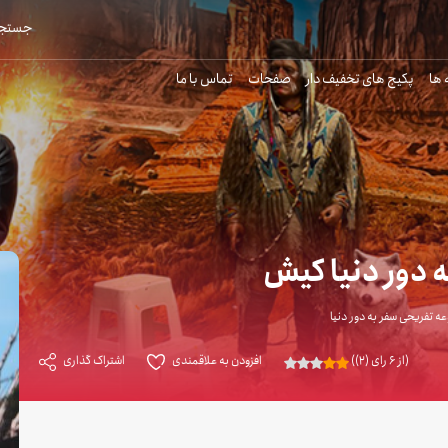
جستجو
 ها
پکیج های تخفیف دار
صفحات
تماس با ما
 دور دنیا کیش
 تفریحی سفر به دور دنیا
(از 6 رای (2))
افزودن به علاقمندی
اشتراک گذاری