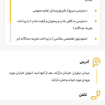
جذاب
دسترسی سریع از طریق وسایل نقلیه عمومی
دسترسی به کافی شاپ و رستوران و گیفت شاپ ( با پرداخت
هزینه جداگانه )
استودیوی تخصصی عکاسی ( با پرداخت هزینه جداگانه )در
صورت تمایل
مکان مناسب پارک خودرو
آدرس
نزدیکترین دسترسی مترو :تجریش،نوبنیاد،اقدسیه
میدان نیاوران، خیابان دارآباد، بعد از آجودانیه، انتهای خیابان موزه،
ورودی موزه حیات وحش داراباد
تلفن