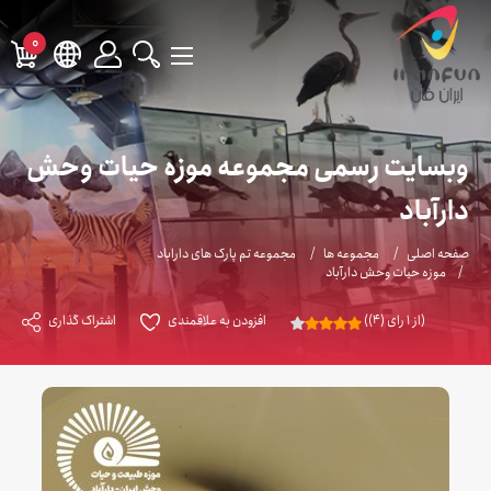
0
وبسایت رسمی مجموعه موزه حیات وحش
دارآباد
صفحه اصلی
مجموعه ها
مجموعه تم پارک های داراباد
موزه حیات وحش دارآباد
(از 1 رای (4))
افزودن به علاقمندی
اشتراک گذاری