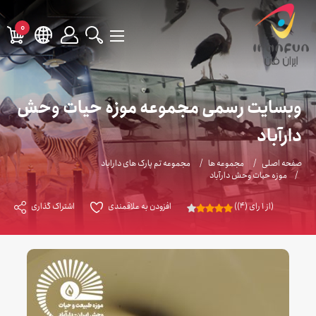
0
وبسایت رسمی مجموعه موزه حیات وحش
دارآباد
صفحه اصلی
مجموعه ها
مجموعه تم پارک های داراباد
موزه حیات وحش دارآباد
(از 1 رای (4))
افزودن به علاقمندی
اشتراک گذاری