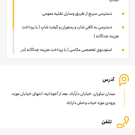
جذاب
دسترسی سریع از طریق وسایل نقلیه عمومی
دسترسی به کافی شاپ و رستوران و گیفت شاپ ( با پرداخت
هزینه جداگانه )
استودیوی تخصصی عکاسی ( با پرداخت هزینه جداگانه )در
صورت تمایل
مکان مناسب پارک خودرو
آدرس
نزدیکترین دسترسی مترو :تجریش،نوبنیاد،اقدسیه
میدان نیاوران، خیابان دارآباد، بعد از آجودانیه، انتهای خیابان موزه،
ورودی موزه حیات وحش داراباد
تلفن