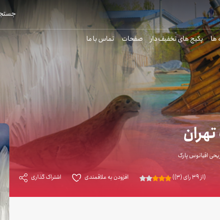
جستجو
 ها
پکیج های تخفیف دار
صفحات
تماس با ما
تهران
یحی اقیانوس پارک
(از 39 رای (3))
افزودن به علاقمندی
اشتراک گذاری