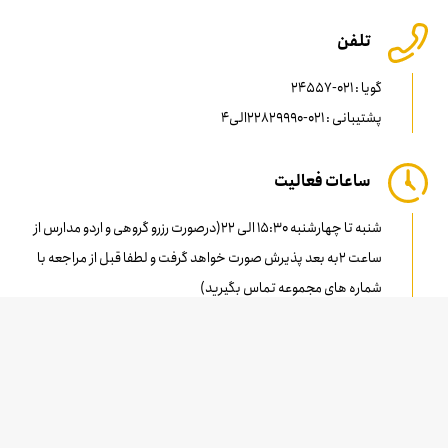
تلفن
گویا : 021-24557
پشتیبانی : 021-22829990الی4
ساعات فعالیت
شنبه تا چهارشنبه 15:30 الی 22(درصورت رزرو گروهی و اردو مدارس از
ساعت ۲به بعد پذیرش صورت خواهد گرفت و لطفا قبل از مراجعه با
شماره های مجموعه تماس بگیرید)
پنجشنبه، جمعه و تعطیلات: 10الی 22
+
−