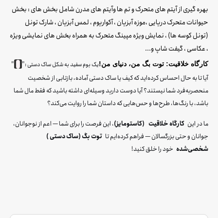
بهره گیری از آیتم های متحرک و تم ها وآیتم های مدرن شامل بخش های : بخش
حیوانات متحرک دریایی ،موزه آبزیان ، آکواریوم ، لمس آبزیان ، شارک تونل
(تونل کوسه ها) ، نمایش ویژه مپینگ متحرک به همراه بخش های نمایشی ویژه
، عکاسی ، گیفت شاپ و...
کارگاه خلاقیت: توت بگ من، دنیای من!
یک بوم سفید به شکل ساک دستی :
آیا تا به حال احساس کرده‌اید که کیف یا ساک دستی آماده، بازتابی از شخصیت
منحصربه‌فرد شما نیستند؟ آیا دوست دارید وسیله‌ای داشته باشید که فقط مال شما
باشد، با رنگ‌ها، طرح‌ها و حس‌هایی که داستان شما را روایت می‌کند؟
ما در این
کارگاه خلاقیت (کاستومایز)
، این فرصت را برای شما — اعم از نوجوانان،
جوانان و حتی بزرگسالان — فراهم کرده‌ایم تا
توت بگ (ساک دستی )
شخصی‌شده
خود را خلق کنید!