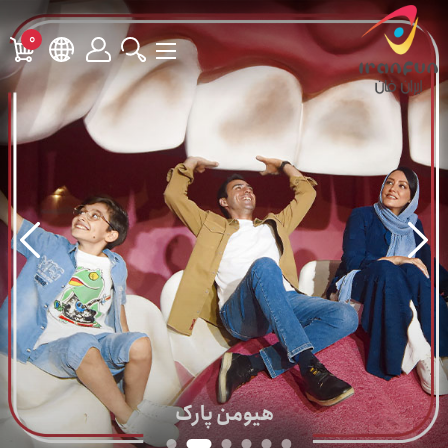
0
هیومن پارک