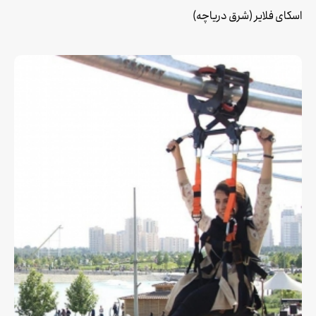
اسکای فلایر (شرق دریاچه)