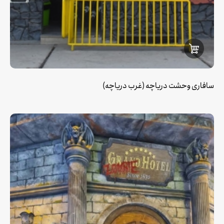
سافاری وحشت دریاچه (غرب دریاچه)