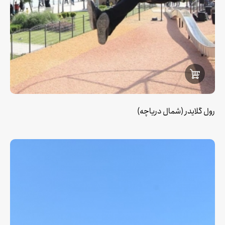
رول گلایدر (شمال دریاچه)