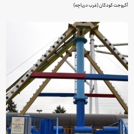
آکروجت کودکان (غرب دریاچه)