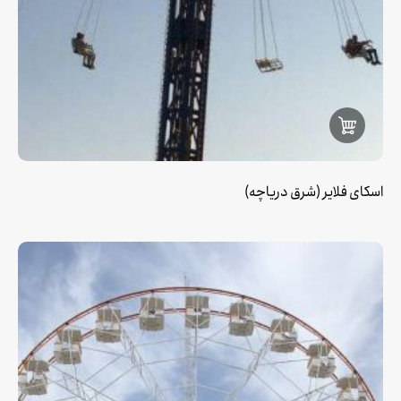
اسکای فلایر (شرق دریاچه)