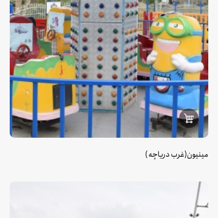
مینیون(غرب دریاچه )