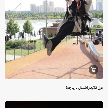
رول گلایدر (شمال دریاچه)