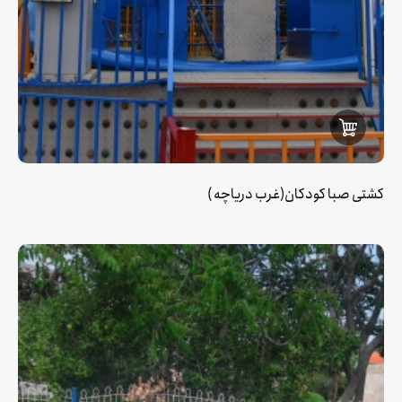
کشتی صبا کودکان(غرب دریاچه )