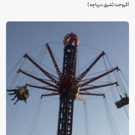
آکروجت (شرق دریاچه )