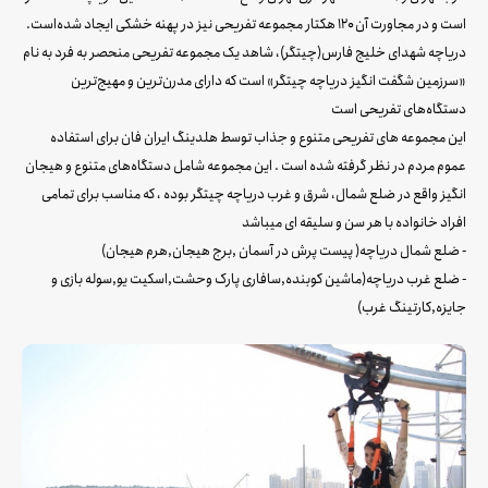
است و در مجاورت آن ۱۲۰ هکتار مجموعه تفریحی نیز در پهنه خشکی ایجاد شده‌است.
دریاچه شهدای خلیج فارس(چیتگر)، شاهد یک مجموعه تفریحی منحصر به فرد به نام
«سرزمین شگفت انگیز دریاچه چیتگر» است که دارای مدرن‌ترین و مهیج‌ترین
دستگاه‌های تفریحی است
این مجموعه های تفریحی متنوع و جذاب توسط هلدینگ ایران فان برای استفاده
عموم مردم در نظر گرفته شده است . این مجموعه شامل دستگاه‌های متنوع و هیجان
انگیز واقع در ضلع شمال، شرق و غرب دریاچه چیتگر بوده ، که مناسب برای تمامی
افراد خانواده با هر سن و سلیقه‌ ای میباشد
- ضلع شمال دریاچه( پیست پرش در آسمان ,برج هیجان,هرم هیجان)
- ضلع غرب دریاچه(ماشین کوبنده,سافاری پارک وحشت,اسکیت یو,سوله بازی و
جایزه,کارتینگ غرب)