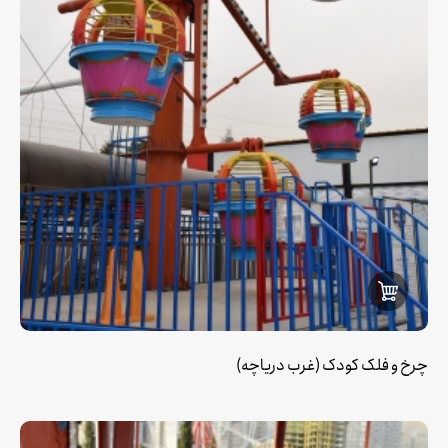
چرخ و فلک کودک (غرب دریاچه)