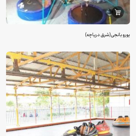
یورو بانجی(شرق دریاچه)