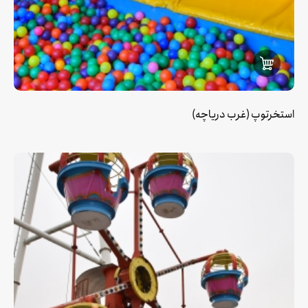
استخرتوپ (غرب دریاچه)