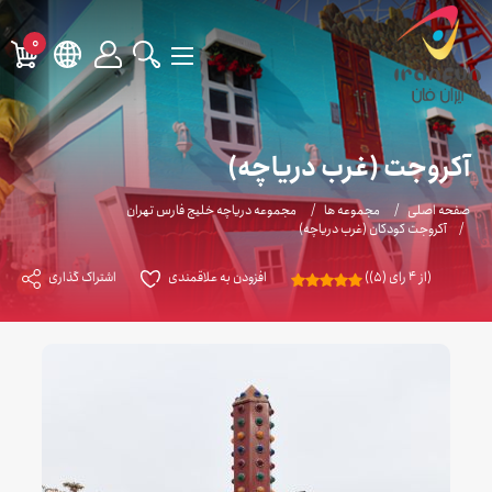
0
آکروجت (غرب دریاچه)
صفحه اصلی
مجموعه ها
مجموعه دریاچه خلیج فارس تهران
آکروجت کودکان (غرب دریاچه)
(از 4 رای (5))
افزودن به علاقمندی
اشتراک گذاری